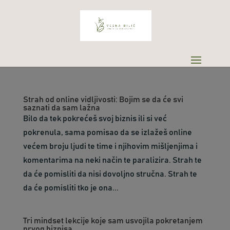
Strah od online vidljivosti: Bojim se da će svi
saznati da sam lažna
Bilo da tek pokrećeš svoj biznis ili si već
pokrenula, sama pomisao da se izlažeš online
većem broju ljudi te time i njihovim mišljenjima i
komentarima na neki način te paralizira. Strah te
da će pomisliti da nisi dovoljno stručna. Strah te
da će pomisliti tko je ona...
Tri mindset lekcije koje sam usvojila pokretanjem
prvog biznisa