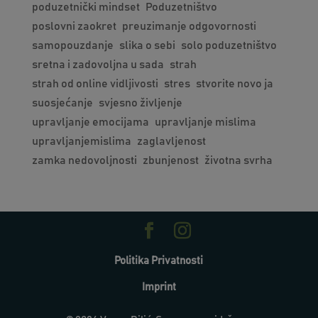
poduzetnički mindset
Poduzetništvo
poslovni zaokret
preuzimanje odgovornosti
samopouzdanje
slika o sebi
solo poduzetništvo
sretna i zadovoljna u sada
strah
strah od online vidljivosti
stres
stvorite novo ja
suosjećanje
svjesno življenje
upravljanje emocijama
upravljanje mislima
upravljanjemislima
zaglavljenost
zamka nedovoljnosti
zbunjenost
životna svrha
Politika Privatnosti
Imprint