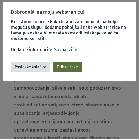
dr. Joe Dispenza
društvene mreže
Dobrodošli na moju webstranicu!
emocionalni kod
ja sam dovoljna
jasnoca
ljubav prema sebi
mentalni trening
mindfulness
Koristimo kolačiće kako bismo vam ponudili najbolju
moguću uslugu i dodatno poboljšali naše web stranice na
mindset
motivacija
negativna slika o sebi
temelju analiza. Vi možete sami odlučiti koje kolačiće
neuspjeh
odnosi
optimizam
možemo koristiti.
osobna odgovornost
osobna transformacija
Dodatne informacije:
Saznaj više
osobna vrijednost i samopoštovanje
osobni razvoj
percepcija
podržavajući mindset
Postavke kolačića
Prihvati sve
poduzetnički mindset
Poduzetništvo
poslovni zaokret
preuzimanje odgovornosti
samopouzdanje
slika o sebi
solo poduzetništvo
sretna i zadovoljna u sada
strah
strah od online vidljivosti
stres
stvorite novo ja
suosjećanje
svjesno življenje
upravljanje emocijama
upravljanje mislima
upravljanjemislima
zaglavljenost
zamka nedovoljnosti
zbunjenost
životna svrha