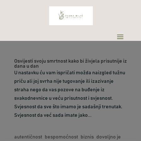
Osvijesti svoju smrtnost kako bi živjela prisutnije iz
dana u dan
U nastavku ću vam ispričati možda naizgled tužnu
priču ali joj svrha nije tugovanje ili izazivanje
straha nego da vas pozove na buđenje iz
svakodnevnice u veću prisutnost i svjesnost.
Svjesnost da sve što imamo je sadašnji trenutak.
Svjesnost da već sada imate jako...
autentičnost
bespomoćnost
biznis
dovoljno je