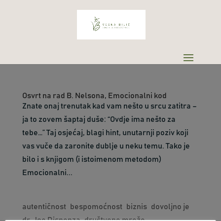
Osvrt na rad B. Nelsona, Emocionalni kod
Znate onaj trenutak kad vam nešto u srcu zatitra –
ja to zovem šaptaj duše: “Ovdje ima nešto za
tebe…” Taj osjećaj, blagi hint, unutarnji poziv koji
vas vuče da zaronite dublje u neku temu. Tako je
bilo i s knjigom (i istoimenom metodom)
Emocionalni...
autentičnost
bespomoćnost
biznis
dovoljno je
dr. Joe Dispenza
društvene mreže