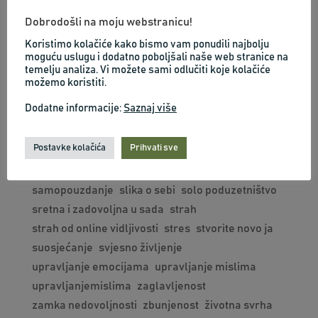
emocionalni kod
ja sam dovoljna
jasnoca
Dobrodošli na moju webstranicu!
ljubav prema sebi
mentalni trening
mindfulness
Koristimo kolačiće kako bismo vam ponudili najbolju
mindset
motivacija
negativna slika o sebi
moguću uslugu i dodatno poboljšali naše web stranice na
temelju analiza. Vi možete sami odlučiti koje kolačiće
neuspjeh
odnosi
optimizam
možemo koristiti.
osobna odgovornost
osobna transformacija
Dodatne informacije:
Saznaj više
osobna vrijednost i samopoštovanje
osobni razvoj
percepcija
podržavajući mindset
Postavke kolačića
Prihvati sve
poduzetnički mindset
Poduzetništvo
poslovni zaokret
preuzimanje odgovornosti
samopouzdanje
slika o sebi
solo poduzetništvo
sretna i zadovoljna u sada
strah
strah od online vidljivosti
stres
stvorite novo ja
suosjećanje
svjesno življenje
upravljanje emocijama
upravljanje mislima
upravljanjemislima
zaglavljenost
zamka nedovoljnosti
zbunjenost
životna svrha