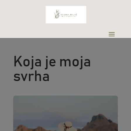
Koja je moja
svrha