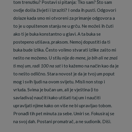
tom trenutku? Postavi si pitanja: Tko sam? Što sam
ovdje došla živjeti i izraziti? I onda ih pusti. Odgovori
dolaze kada smo mi otvoreni za primanje odgovora a
to je u opuštenom stanju ne u grču. Ne možeš ih čuti
ako ti je buka konstantno u glavi. A ta buka se
postepeno utišava, praksom. Nemoj dopustiti da ti
buka bude izlika. Često volimo stvarati izlike zašto mi
nešto ne možemo. U stilu
nije do mene, ja bih ali ne znaš
ti moj um, radi 100 na sat
i to kažemo na način kao da je
to nešto odlično. Stara novost je da je tvoj um poput
mog i svih ljudi na ovom svijetu. Misli non stop i
vrluda. Svima je bučan um, ali je vještina (i to
savladiva) naučiti kako utišati taj um i naučiti
upravljati njime kako on više ne bi upravljao tobom.
Pronađi tih pet minuta za sebe. Umiri se. Fokusiraj se
na svoj dah. Postani promatrač, a ne sudionik. Diši.