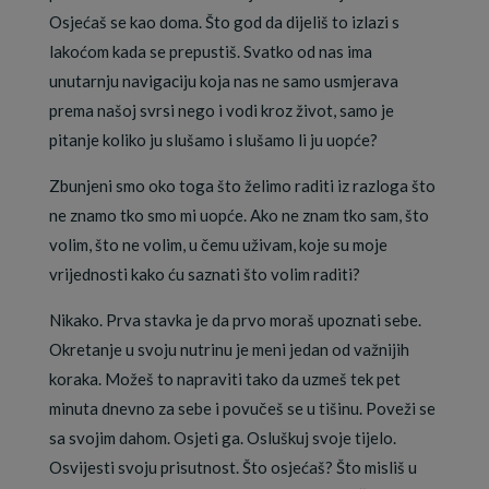
Osjećaš se kao doma. Što god da dijeliš to izlazi s
lakoćom kada se prepustiš. Svatko od nas ima
unutarnju navigaciju koja nas ne samo usmjerava
prema našoj svrsi nego i vodi kroz život, samo je
pitanje koliko ju slušamo i slušamo li ju uopće?
Zbunjeni smo oko toga što želimo raditi iz razloga što
ne znamo tko smo mi uopće. Ako ne znam tko sam, što
volim, što ne volim, u čemu uživam, koje su moje
vrijednosti kako ću saznati što volim raditi?
Nikako. Prva stavka je da prvo moraš upoznati sebe.
Okretanje u svoju nutrinu je meni jedan od važnijih
koraka. Možeš to napraviti tako da uzmeš tek pet
minuta dnevno za sebe i povučeš se u tišinu. Poveži se
sa svojim dahom. Osjeti ga. Osluškuj svoje tijelo.
Osvijesti svoju prisutnost. Što osjećaš? Što misliš u