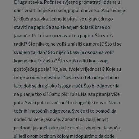
Druga stavka. Počni se svjesno promatrati iz dana u
dan i voditi bilješke o sebi, poput dnevnika. Zapisivanje
je ključna stavka. Jedno je pitati se u glavi, drugo
staviti na papir. Sa zapisivanjem dolaziš brže do
jasnoće. Počni se upoznavati na papiru. Što voliš
raditi? Što nikako ne voliš a misliš da moraš? Što ti se
svidjelo taj dan? Što nije? S kakvim osobama voliš
komunicirati? Zašto? Što voliš raditi kod svog
postojećeg posla? Koje su tvoje vrijednosti? Koje su
tvoje urođene vještine? Nešto što tebi ide prirodno
lako dok se drugi oko istoga muči. Što bi odgovorila
na pitanje tko si? Samo piši i piši. Na ista pitanja više
puta. Svaki put će izaći nešto drugačije i novo. Nema
točnih i netočnih odgovora. Sve će ti to pomoći da
dođeš do veće jasnoće. Zapamti da zbunjenost
prethodi jasnoći, tako da je ok biti i zbunjen. Jasnoća
slijedi onom brzinom kojom mi dopustimo da dođe.