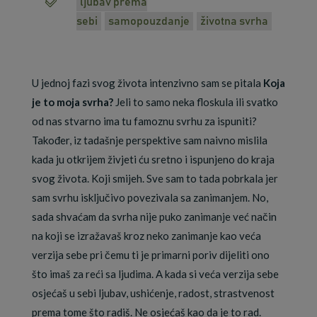
ljubav prema
sebi
samopouzdanje
životna svrha
U jednoj fazi svog života intenzivno sam se pitala
Koja
je to moja svrha?
Jeli to samo neka floskula ili svatko
od nas stvarno ima tu famoznu svrhu za ispuniti?
Također, iz tadašnje perspektive sam naivno mislila
kada ju otkrijem živjeti ću sretno i ispunjeno do kraja
svog života. Koji smijeh. Sve sam to tada pobrkala jer
sam svrhu isključivo povezivala sa zanimanjem. No,
sada shvaćam da svrha nije puko zanimanje već način
na koji se izražavaš kroz neko zanimanje kao veća
verzija sebe pri čemu ti je primarni poriv dijeliti ono
što imaš za reći sa ljudima. A kada si veća verzija sebe
osjećaš u sebi ljubav, ushićenje, radost, strastvenost
prema tome što radiš. Ne osjećaš kao da je to rad.