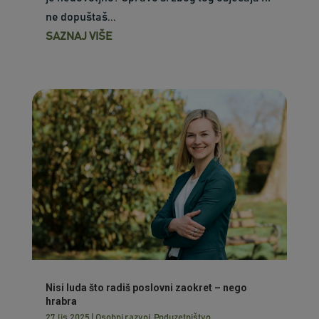
ne dopuštaš...
SAZNAJ VIŠE
Nisi luda što radiš poslovni zaokret – nego
hrabra
27.lis.2025
|
Osobni razvoj
,
Poduzetništvo