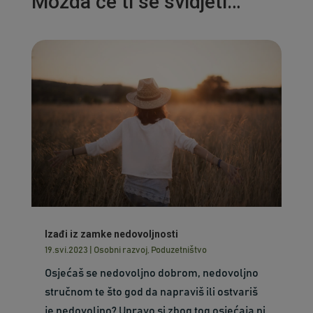
Možda će ti se svidjeti…
Izađi iz zamke nedovoljnosti
19.svi.2023
|
Osobni razvoj
,
Poduzetništvo
Osjećaš se nedovoljno dobrom, nedovoljno
stručnom te što god da napraviš ili ostvariš
je nedovoljno? Upravo si zbog tog osjećaja ni