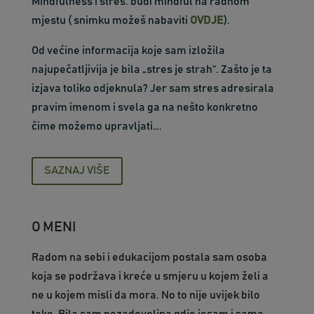
Mindfulness i stres: budi mindful na radnom
mjestu ( snimku možeš nabaviti
OVDJE
).
Od većine informacija koje sam izložila
najupečatljivija je bila „stres je strah“. Zašto je ta
izjava toliko odjeknula? Jer sam stres adresirala
pravim imenom i svela ga na nešto konkretno
čime možemo upravljati….
SAZNAJ VIŠE
O MENI
Radom na sebi i edukacijom postala sam osoba
koja se podržava i kreće u smjeru u kojem želi a
ne u kojem misli da mora. No to nije uvijek bilo