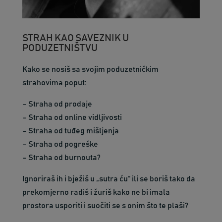
STRAH KAO SAVEZNIK U
PODUZETNIŠTVU
Kako se nosiš sa svojim poduzetničkim
strahovima poput:
– Straha od prodaje
– Straha od online vidljivosti
– Straha od tuđeg mišljenja
– Straha od pogreške
– Straha od burnouta?
Ignoriraš ih i bježiš u „sutra ću“ ili se boriš tako da
prekomjerno radiš i žuriš kako ne bi imala
prostora usporiti i suočiti se s onim što te plaši?