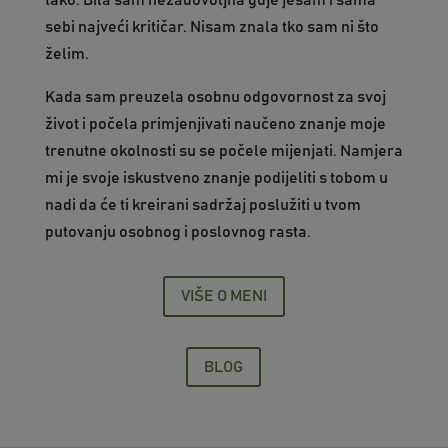
tako. Bila sam nezadovoljna gdje jesam i sama
sebi najveći kritičar. Nisam znala tko sam ni što
želim.
Kada sam preuzela osobnu odgovornost za svoj
život i počela primjenjivati naučeno znanje moje
trenutne okolnosti su se počele mijenjati. Namjera
mi je svoje iskustveno znanje podijeliti s tobom u
nadi da će ti kreirani sadržaj poslužiti u tvom
putovanju osobnog i poslovnog rasta.
VIŠE O MENI
BLOG