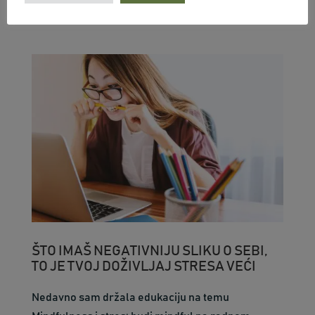
ŠTO IMAŠ NEGATIVNIJU SLIKU O SEBI,
TO JE TVOJ DOŽIVLJAJ STRESA VEĆI
Nedavno sam držala edukaciju na temu