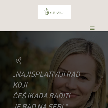
„
NAJISPLATIVIJI RAD
KOJI
ĆEŠ IKADA RADITI
JE RAD NA SEBI.“