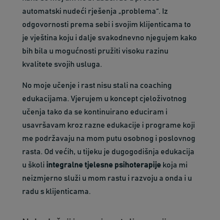
automatski nudeći rješenja „problema“. Iz
odgovornosti prema sebi i svojim klijenticama to
je vještina koju i dalje svakodnevno njegujem kako
bih bila u mogućnosti pružiti visoku razinu
kvalitete svojih usluga.
No moje učenje i rast nisu stali na coaching
edukacijama. Vjerujem u koncept cjeloživotnog
učenja tako da se kontinuirano educiram i
usavršavam kroz razne edukacije i programe koji
me podržavaju na mom putu osobnog i poslovnog
rasta. Od većih, u tijeku je dugogodišnja edukacija
u školi
integralne tjelesne psihoterapije
koja mi
neizmjerno služi u mom rastu i razvoju a onda i u
radu s klijenticama.