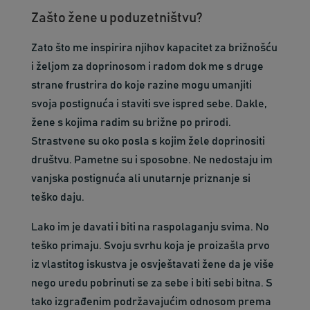
Zašto žene u poduzetništvu?
Zato što me inspirira njihov kapacitet za brižnošću
i željom za doprinosom i radom dok me s druge
strane frustrira do koje razine mogu umanjiti
svoja postignuća i staviti sve ispred sebe. Dakle,
žene s kojima radim su brižne po prirodi.
Strastvene su oko posla s kojim žele doprinositi
društvu. Pametne su i sposobne. Ne nedostaju im
vanjska postignuća ali unutarnje priznanje si
teško daju.
Lako im je davati i biti na raspolaganju svima. No
teško primaju. Svoju svrhu koja je proizašla prvo
iz vlastitog iskustva je osvještavati žene da je više
nego uredu pobrinuti se za sebe i biti sebi bitna. S
tako izgrađenim podržavajućim odnosom prema