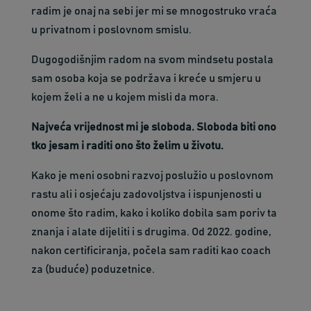
radim je onaj na sebi jer mi se mnogostruko vraća
u privatnom i poslovnom smislu.
Dugogodišnjim radom na svom mindsetu postala
sam osoba koja se podržava i kreće u smjeru u
kojem želi a ne u kojem misli da mora.
Najveća vrijednost mi je sloboda. Sloboda biti ono
tko jesam i raditi ono što želim u životu.
Kako je meni osobni razvoj poslužio u poslovnom
rastu ali i osjećaju zadovoljstva i ispunjenosti u
onome što radim, kako i koliko dobila sam poriv ta
znanja i alate dijeliti i s drugima. Od 2022. godine,
nakon certificiranja, počela sam raditi kao coach
za (buduće) poduzetnice.