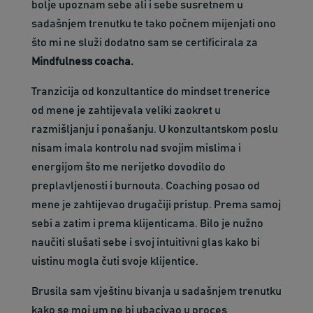
bolje upoznam sebe ali i sebe susretnem u
sadašnjem trenutku te tako počnem mijenjati ono
što mi ne služi dodatno sam se certificirala za
Mindfulness coacha.
Tranzicija od konzultantice do mindset trenerice
od mene je zahtijevala veliki zaokret u
razmišljanju i ponašanju. U konzultantskom poslu
nisam imala kontrolu nad svojim mislima i
energijom što me nerijetko dovodilo do
preplavljenosti i burnouta. Coaching posao od
mene je zahtijevao drugačiji pristup. Prema samoj
sebi a zatim i prema klijenticama. Bilo je nužno
naučiti slušati sebe i svoj intuitivni glas kako bi
uistinu mogla čuti svoje klijentice.
Brusila sam vještinu bivanja u sadašnjem trenutku
kako se moj um ne bi ubacivao u proces