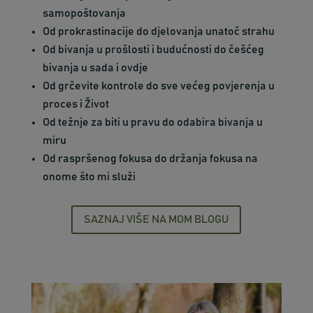
samopoštovanja
Od prokrastinacije do djelovanja unatoč strahu
Od bivanja u prošlosti i budućnosti do češćeg
bivanja u sada i ovdje
Od grčevite kontrole do sve većeg povjerenja u
proces i Život
Od težnje za biti u pravu do odabira bivanja u
miru
Od raspršenog fokusa do držanja fokusa na
onome što mi služi
SAZNAJ VIŠE NA MOM BLOGU