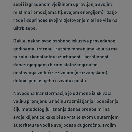
sebi i izgrađenom vještinom upravljanja svojim
mislima i emocijama (tj. svojom energijom) i dalje
rade i doprinose svojim djelovanjem ali ne više na
uštrb sebe.
Dakle, nakon svog osobnog iskustva provedenog
godinama u stresu i raznim moranjima koja su me
gurala u konstantnu užurbanost i iscrpljenost,
danas njegujem i biram staloženiji način
poslovanja vodeći se svojom (ne izvanjskom)
definicijom uspjeha u životu i poslu.
Navedena transformacija je od mene iziskivala
veliku promjenu u načinu razmišljanja i ponašanja
čiju metodologiju i znanja danas prenosim i na
svoje klijentice kako bi se vratile svom unutarnjem
autoritetu te vodile svoj posao dugoročno, svojim