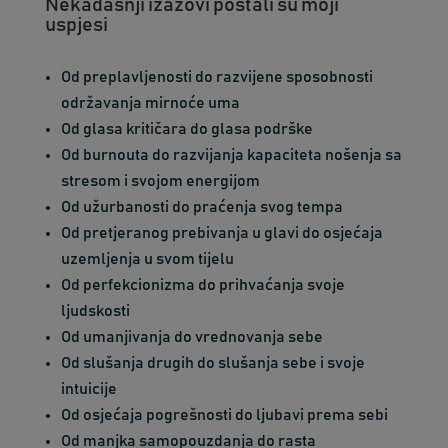
Nekadašnji izazovi postali su moji
uspjesi
Od preplavljenosti do razvijene sposobnosti
održavanja mirnoće uma
Od glasa kritičara do glasa podrške
Od burnouta do razvijanja kapaciteta nošenja sa
stresom i svojom energijom
Od užurbanosti do praćenja svog tempa
Od pretjeranog prebivanja u glavi do osjećaja
uzemljenja u svom tijelu
Od perfekcionizma do prihvaćanja svoje
ljudskosti
Od umanjivanja do vrednovanja sebe
Od slušanja drugih do slušanja sebe i svoje
intuicije
Od osjećaja pogrešnosti do ljubavi prema sebi
Od manjka samopouzdanja do rasta