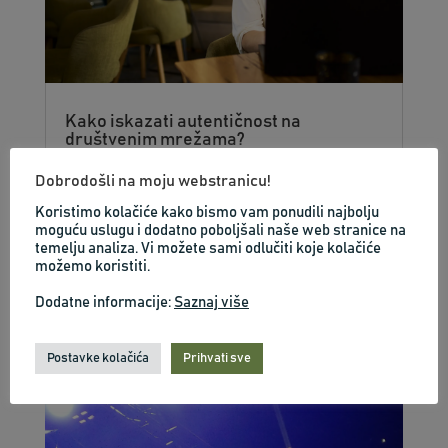
Kako iskazati autentičnost na
društvenim mrežama?
19.kol.2024
|
Osobni razvoj
,
Poduzetništvo
Dobrodošli na moju webstranicu!
Pitanje nije jednostavno jer odgovor nije
Koristimo kolačiće kako bismo vam ponudili najbolju
jednostavan no pokušati ću na njega
moguću uslugu i dodatno poboljšali naše web stranice na
odgovoriti kako sa stručne strane tako i iz
temelju analiza. Vi možete sami odlučiti koje kolačiće
možemo koristiti.
vlastitog iskustva. Dakle,...
SAZNAJ VIŠE
Dodatne informacije:
Saznaj više
Postavke kolačića
Prihvati sve