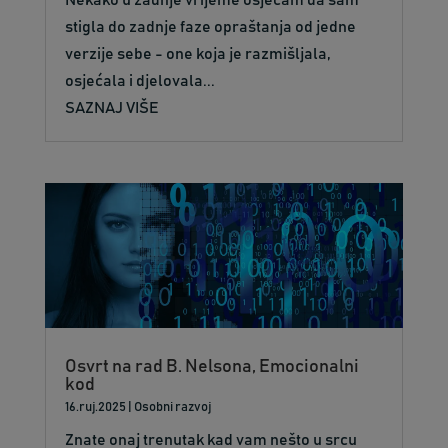
stigla do zadnje faze opraštanja od jedne
verzije sebe - one koja je razmišljala,
osjećala i djelovala...
SAZNAJ VIŠE
Osvrt na rad B. Nelsona, Emocionalni
kod
16.ruj.2025
|
Osobni razvoj
Znate onaj trenutak kad vam nešto u srcu