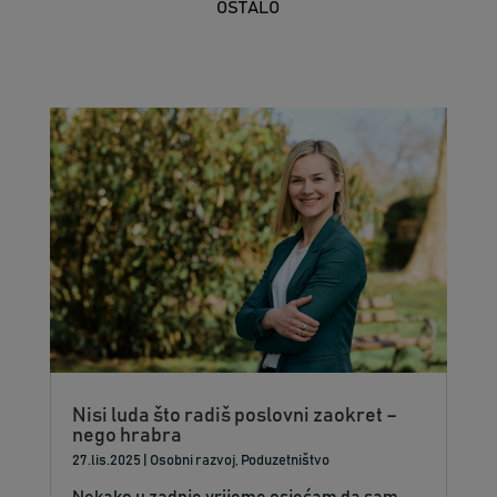
OSTALO
Nisi luda što radiš poslovni zaokret –
nego hrabra
27.lis.2025
|
Osobni razvoj
,
Poduzetništvo
Nekako u zadnje vrijeme osjećam da sam