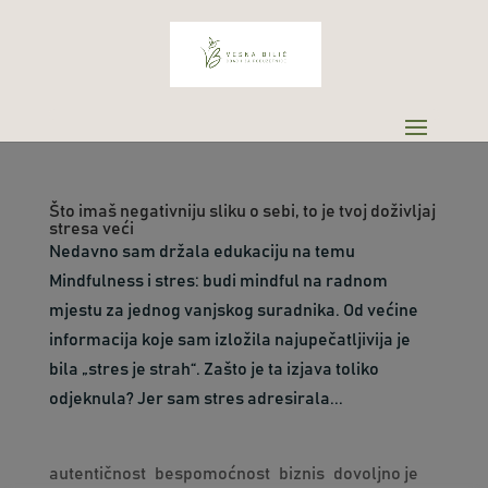
Što imaš negativniju sliku o sebi, to je tvoj doživljaj
stresa veći
Nedavno sam držala edukaciju na temu
Mindfulness i stres: budi mindful na radnom
mjestu za jednog vanjskog suradnika. Od većine
informacija koje sam izložila najupečatljivija je
bila „stres je strah“. Zašto je ta izjava toliko
odjeknula? Jer sam stres adresirala...
autentičnost
bespomoćnost
biznis
dovoljno je