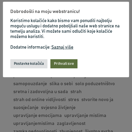
dr. Joe Dispenza
društvene mreže
Dobrodošli na moju webstranicu!
emocionalni kod
ja sam dovoljna
jasnoca
ljubav prema sebi
mentalni trening
mindfulness
Koristimo kolačiće kako bismo vam ponudili najbolju
moguću uslugu i dodatno poboljšali naše web stranice na
mindset
motivacija
negativna slika o sebi
temelju analiza. Vi možete sami odlučiti koje kolačiće
neuspjeh
odnosi
optimizam
možemo koristiti.
osobna odgovornost
osobna transformacija
Dodatne informacije:
Saznaj više
osobna vrijednost i samopoštovanje
osobni razvoj
percepcija
podržavajući mindset
Postavke kolačića
Prihvati sve
poduzetnički mindset
Poduzetništvo
poslovni zaokret
preuzimanje odgovornosti
samopouzdanje
slika o sebi
solo poduzetništvo
sretna i zadovoljna u sada
strah
strah od online vidljivosti
stres
stvorite novo ja
suosjećanje
svjesno življenje
upravljanje emocijama
upravljanje mislima
upravljanjemislima
zaglavljenost
zamka nedovoljnosti
zbunjenost
životna svrha