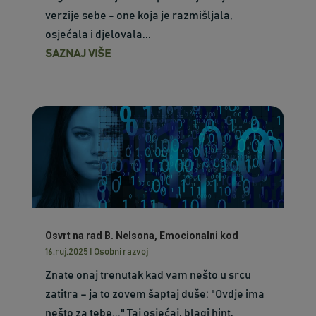
verzije sebe - one koja je razmišljala,
osjećala i djelovala...
SAZNAJ VIŠE
Osvrt na rad B. Nelsona, Emocionalni kod
16.ruj.2025
|
Osobni razvoj
Znate onaj trenutak kad vam nešto u srcu
zatitra – ja to zovem šaptaj duše: "Ovdje ima
nešto za tebe..." Taj osjećaj, blagi hint,