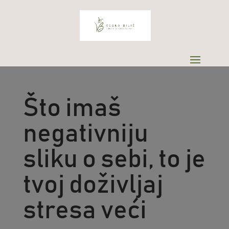
Što imaš
negativniju
sliku o sebi, to je
tvoj doživljaj
stresa veći