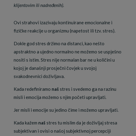
klijentovim ili nadređenih).
Ovi strahovi izazivaju kontinuirane emocionalne i
fizičke reakcije u organizmu (napetost ili tzv. stres).
Dokle god stres držimo na distanci, kao nešto
apstraktno a ujedno normalno ne možemo se uspješno
nositi s istim. Stres nije normalan bar ne u količini u
kojoj je današnji prosječni čovjek u svojoj
svakodnevnici doživljava.
Kada redefiniramo
naš
stres i svedemo ga na razinu
misli i emocija možemo s njim početi upravljati.
Jer misli i emocije su jedino čime i možemo upravljati.
Kada kažem
naš
stres tu mislim da je doživljaj stresa
subjektivan i ovisi o našoj subjektivnoj percepciji