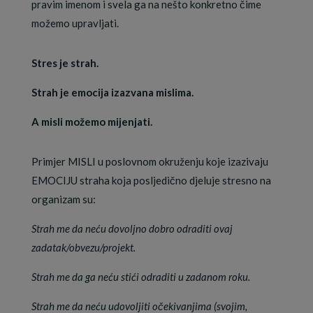
pravim imenom i svela ga na nešto konkretno čime
možemo upravljati.
Stres je strah.
Strah je emocija izazvana mislima.
A misli možemo mijenjati.
Primjer MISLI u poslovnom okruženju koje izazivaju
EMOCIJU straha koja posljedično djeluje stresno na
organizam su:
Strah me da neću dovoljno dobro odraditi ovaj
zadatak/obvezu/projekt.
Strah me da ga neću stići odraditi u zadanom roku.
Strah me da neću udovoljiti očekivanjima (svojim,