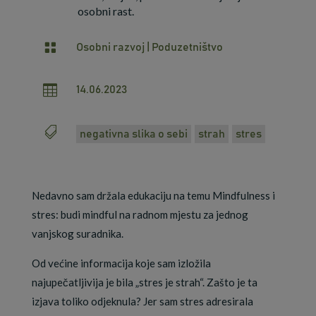
osobni rast.

Osobni razvoj
|
Poduzetništvo

14.06.2023

negativna slika o sebi
strah
stres
Nedavno sam držala edukaciju na temu Mindfulness i
stres: budi mindful na radnom mjestu za jednog
vanjskog suradnika.
Od većine informacija koje sam izložila
najupečatljivija je bila „stres je strah“. Zašto je ta
izjava toliko odjeknula? Jer sam stres adresirala