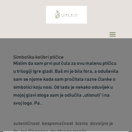
Simbolika kolibri ptičice
Mislim da sam prvi put čula za ovu malenu ptičicu
u trilogiji Igre gladi. Baš mi je bila fora, a oduševila
sam se njome kada sam pročitala razne članke o
simbolici koju nosi. Od tada je nekako oduvijek u
mojoj glavi stoga sam je odlučila „utisnuti“ i na
svoj logo. Pa...
autentičnost
bespomoćnost
biznis
dovoljno je
dr. Joe Dispenza
društvene mreže