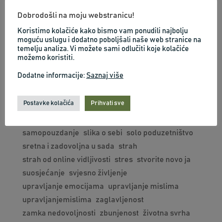
emocionalni kod
ja sam dovoljna
jasnoca
Dobrodošli na moju webstranicu!
ljubav prema sebi
mentalni trening
mindfulness
Koristimo kolačiće kako bismo vam ponudili najbolju
mindset
motivacija
negativna slika o sebi
moguću uslugu i dodatno poboljšali naše web stranice na
temelju analiza. Vi možete sami odlučiti koje kolačiće
neuspjeh
odnosi
optimizam
možemo koristiti.
osobna odgovornost
osobna transformacija
Dodatne informacije:
Saznaj više
osobna vrijednost i samopoštovanje
osobni razvoj
percepcija
podržavajući mindset
Postavke kolačića
Prihvati sve
poduzetnički mindset
Poduzetništvo
poslovni zaokret
preuzimanje odgovornosti
samopouzdanje
slika o sebi
solo poduzetništvo
sretna i zadovoljna u sada
strah
strah od online vidljivosti
stres
stvorite novo ja
suosjećanje
svjesno življenje
upravljanje emocijama
upravljanje mislima
upravljanjemislima
zaglavljenost
zamka nedovoljnosti
zbunjenost
životna svrha