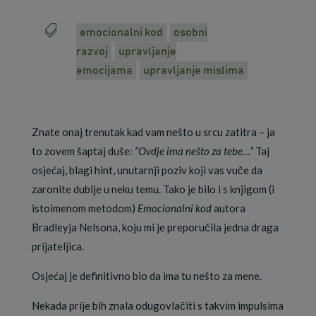

emocionalni kod
osobni
razvoj
upravljanje
emocijama
upravljanje mislima
Znate onaj trenutak kad vam nešto u srcu zatitra – ja
to zovem šaptaj duše:
“Ovdje ima nešto za tebe…”
Taj
osjećaj, blagi hint, unutarnji poziv koji vas vuče da
zaronite dublje u neku temu. Tako je bilo i s knjigom (i
istoimenom metodom)
Emocionalni kod
autora
Bradleyja Nelsona, koju mi je preporučila jedna draga
prijateljica.
Osjećaj je definitivno bio da ima tu nešto za mene.
Nekada prije bih znala odugovlačiti s takvim impulsima