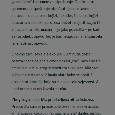
„zarobljene“ i spremne za otpuštanje. One koje su
spremne za otpuštanje otpuštate jednostavnom
metodom opisanom u knjizi. Također, Nelson u knjizi
upozorava da nakon procesa možete osjetiti
odjek
tih
emocija. I ta informacija mi je jako poslužila – jer kad
se taj odjek pojavio, bio je baš neugodan ali nisam bila
iznenađena pojavom.
Dnevno sam izdvajala oko 20–30 minuta, dok bi
ostatak dana osjećala emocionalni „eho“. Iako eho tih
emocija nije bio istog intenziteta svaki dan, bila sam
zahvalna što sam već imala alate kako se nositi i
propuštati emocije koje su mi okupirale svjesnost. A
ujedno sam um održavala mirnim.
Zbog toga nisam bila preplavljena niti anksiozna.
Prepustila sam se procesu, istovremeno se vraćajući
knjizi iznova, kako bi informacije „sjele“ dublje. Jer kad