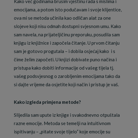
Kako već godinama brusim vještinu rada s mislima i
emocijama, a potom isto podučavam i svoje klijentice,
ova mi se metoda učinila kao odličan alat za one
slojeve koji nisu odmah dostupni svjesnom umu. Kako
sam navela, na prijateljičinu preporuku, posudila sam
knjigu iz knjižnice i započela čitanje. U prvom čitanju
sam je gotovo progutala – i dobila osjećaj kako i s
čime želim započeti. U knjizi dobivate puno načina i
pristupa kako dobiti informacije od vašeg tijela tj.
vašeg podsvjesnog o zarobljenim emocijama tako da
si dajte vrijeme da osjetite koji način i pristup je vaš.
Kako izgleda primjena metode?
Slijedila sam upute iz knjige i svakodnevno otpuštala
razne emocije. Metoda se temelji na intuitivnom
ispitivanju – „pitate svoje tijelo“ koje emocije su