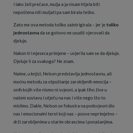
i lako želi prečace, mulja a ja nisam htjela biti
nepoštena niti muljati pa sam birala teško.
Zato me ova metoda toliko zaintrigirala – jer je
toliko
jednostavna
da se gotovo ne usudiš vjerovati da
djeluje.
Nakon tri mjeseca primjene – uvjerila sam se da djeluje.
Djeluje li za svakoga? Ne znam.
Naime, u knjizi, Nelson predstavlja jednostavnu, ali
moćnu metodu za otpuštanje zarobljenih emocija –
onih kojih više nismo ni svjesni, a ipak tiho žive u
našem sustavu i utječu na nas i više nego što to
mislimo. Dakle, Nelson se fokusira na podsvjesni dio
nas i emocionalni teret koji nas – posve neprimjetno –
drži zarobljenima u starim obrascima i ponašanjima.