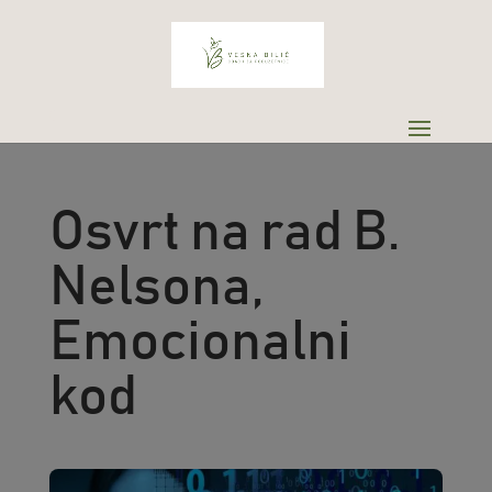
Osvrt na rad B.
Nelsona,
Emocionalni
kod