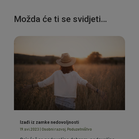
Možda će ti se svidjeti…
Izađi iz zamke nedovoljnosti
19.svi.2023
|
Osobni razvoj
,
Poduzetništvo