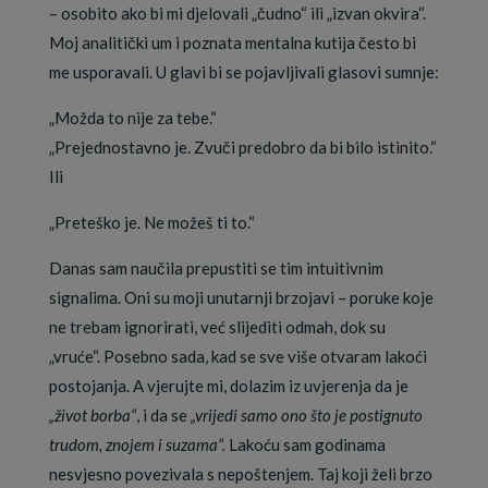
– osobito ako bi mi djelovali „čudno“ ili „izvan okvira“.
Moj analitički um i poznata mentalna kutija često bi
me usporavali. U glavi bi se pojavljivali glasovi sumnje:
„Možda to nije za tebe.“
„Prejednostavno je. Zvuči predobro da bi bilo istinito.“
Ili
„Preteško je. Ne možeš ti to.“
Danas sam naučila prepustiti se tim intuitivnim
signalima. Oni su moji unutarnji brzojavi – poruke koje
ne trebam ignorirati, već slijediti odmah, dok su
„vruće“. Posebno sada, kad se sve više otvaram lakoći
postojanja. A vjerujte mi, dolazim iz uvjerenja da je
„život borba“
, i da se
„vrijedi samo ono što je postignuto
trudom, znojem i suzama“.
Lakoću sam godinama
nesvjesno povezivala s nepoštenjem. Taj koji želi brzo