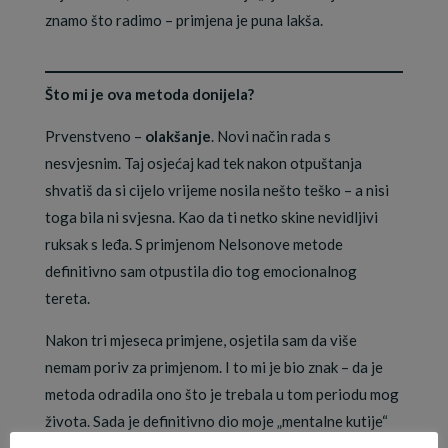
znamo što radimo – primjena je puna lakša.
Što mi je ova metoda donijela?
Prvenstveno –
olakšanje
. Novi način rada s
nesvjesnim. Taj osjećaj kad tek nakon otpuštanja
shvatiš da si cijelo vrijeme nosila nešto teško – a nisi
toga bila ni svjesna. Kao da ti netko skine nevidljivi
ruksak s leđa. S primjenom Nelsonove metode
definitivno sam otpustila dio tog emocionalnog
tereta.
Nakon tri mjeseca primjene, osjetila sam da više
nemam poriv za primjenom. I to mi je bio znak – da je
metoda odradila ono što je trebala u tom periodu mog
života. Sada je definitivno dio moje „mentalne kutije“
kojoj mogu pristupiti po potrebi kad ponovno osjetim