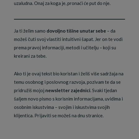
uzaludna. Onaj za koga je, pronaći će put do nje.
Ja ti želim samo
dovoljno tišine unutar sebe
– da
možeš čuti svoj vlastiti intuitivni šapat. Jer on te vodi
prema pravoj informaciji, metodi i učitelju – koji su
kreirani za tebe.
Ako ti je ovaj tekst bio koristan i želiš više sadržaja na
temu osobnog i poslovnog razvoja, pozivam te da se
pridružiš mojoj
newsletter zajednici
. Svaki tjedan
šaljem novo pismo s korisnim informacijama, uvidima i
osobnim iskustvima – svojim i iskustvima svojih
klijentica. Prijaviti se možeš na dnu stranice.