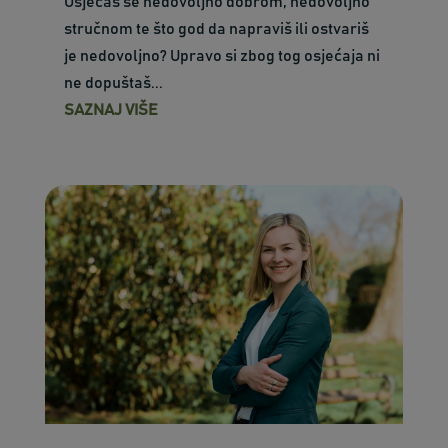
Osjećaš se nedovoljno dobrom, nedovoljno
stručnom te što god da napraviš ili ostvariš
je nedovoljno? Upravo si zbog tog osjećaja ni
ne dopuštaš...
SAZNAJ VIŠE