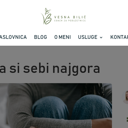
ASLOVNICA
BLOG
O MENI
USLUGE
KONTA
da si sebi najgora