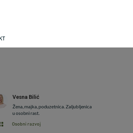
KT
Vesna Bilić
Žena, majka, poduzetnica. Zaljubljenica
u osobni rast.

Osobni razvoj