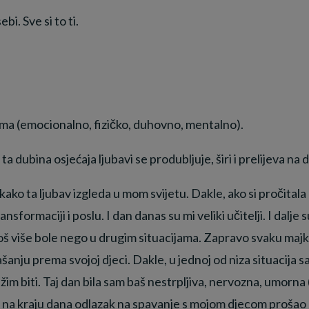
bi. Sve si to ti.
nama (emocionalno, fizičko, duhovno, mentalno).
 dubina osjećaja ljubavi se produbljuje, širi i prelijeva na
kako ta ljubav izgleda u mom svijetu. Dakle, ako si pročital
nsformaciji i poslu. I dan danas su mi veliki učitelji. I dalj
 još više bole nego u drugim situacijama. Zapravo svaku maj
ašanju prema svojoj djeci. Dakle, u jednoj od niza situacija
im biti. Taj dan bila sam baš nestrpljiva, nervozna, umorna (j
je na kraju dana odlazak na spavanje s mojom djecom prošao s