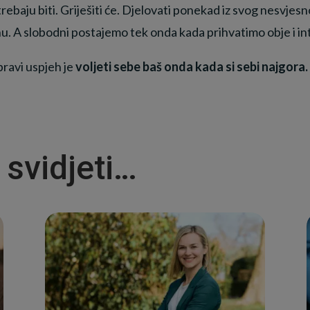
i trebaju biti. Griješiti će. Djelovati ponekad iz svog nesvjesno
ranu. A slobodni postajemo tek onda kada prihvatimo obje i 
 pravi uspjeh je
voljeti sebe baš onda kada si sebi najgora.
 svidjeti…