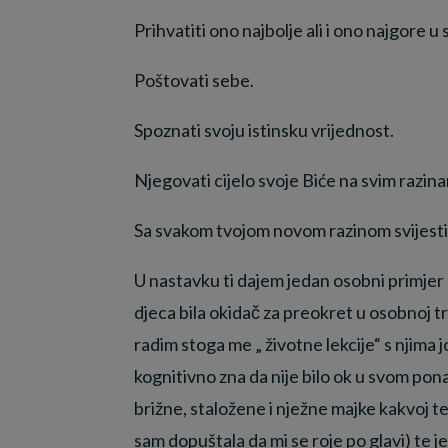
Prihvatiti ono najbolje ali i ono najgore u se
Poštovati sebe.
Spoznati svoju istinsku vrijednost.
Njegovati cijelo svoje Biće na svim razi
Sa svakom tvojom novom razinom svijesti ta
U nastavku ti dajem jedan osobni primjer 
djeca bila okidač za preokret u osobnoj tra
radim stoga me „ životne lekcije“ s njima
kognitivno zna da nije bilo ok u svom pon
brižne, staložene i nježne majke kakvoj tež
sam dopuštala da mi se roje po glavi) te 