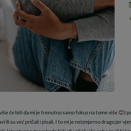
(više će biti da mi je trenutno samo fokus na tome više 😊) p
vi ili su već pričali i pisali. I to mi je neizmjerno drago jer
i. Iskustveno znam kada bi ljudi voljeli više sebe imali bi ka