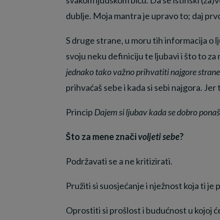
dublje. Moja mantra je upravo to; daj prv
S druge strane, u moru tih informacija o 
svoju neku definiciju te ljubavi i što to 
jednako tako važno prihvatiti najgore strane
prihvaćaš sebe i kada si sebi najgora. Jer t
Princip
Dajem si ljubav kada se dobro ponaš
Što za mene znači
voljeti sebe
?
Podržavati se a ne kritizirati.
Pružiti si suosjećanje i nježnost koja ti je
Oprostiti si prošlost i budućnost u kojoj 