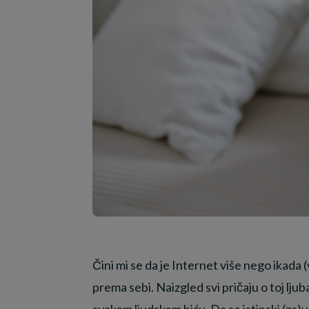
Čini mi se da je Internet više nego ikada 
prema sebi. Naizgled svi pričaju o toj ljuba
svakom ljudskom biću. Da se istinski (za)vol