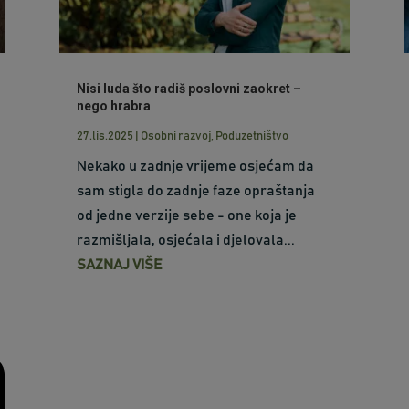
Nisi luda što radiš poslovni zaokret –
nego hrabra
27.lis.2025
|
Osobni razvoj
,
Poduzetništvo
Nekako u zadnje vrijeme osjećam da
sam stigla do zadnje faze opraštanja
od jedne verzije sebe - one koja je
razmišljala, osjećala i djelovala...
SAZNAJ VIŠE