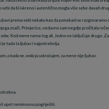
o sebi da bi iskreno i autentično mogla više sebe davati dru
ljubavi prema sebi nekako kao da ponekad ne razgovaramo o is
za njega znači. Primjerice, nedavno sam negdje pročitala reče
 sebe.
Kod mene nema tog ali. Jedno ne isključuje drugo. Za
i je tada ta ljubav i najpotrebnija.
am, a kada ne, onda ju uskraćujem,
za mene nije ljubav.
 potrebna.
ćeš opet neminovno pogriješiti.