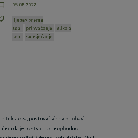

05.08.2022

ljubav prema
sebi
prihvaćanje
slika o
sebi
suosjećanje
un tekstova, postova i videa o ljubavi
 vjerujem da je to stvarno neophodno
paciteta voljeti i druge ljude daleko više i