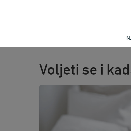
N
Voljeti se i ka