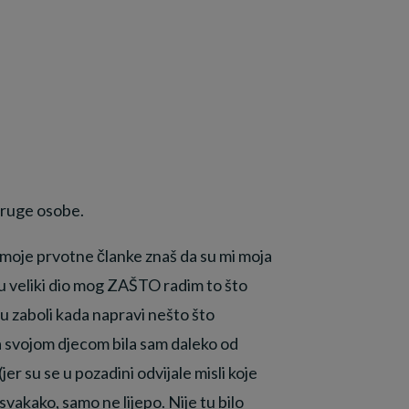
 druge osobe.
a moje prvotne članke znaš da su mi moja
e su veliki dio mog ZAŠTO radim to što
ku zaboli kada napravi nešto što
 sa svojom djecom bila sam daleko od
er su se u pozadini odvijale misli koje
vakako, samo ne lijepo. Nije tu bilo